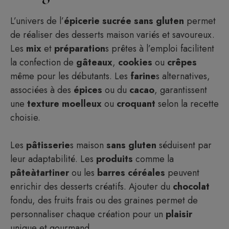
L’univers de l’
épicerie
sucrée
sans
gluten
permet
de réaliser des desserts maison variés et savoureux.
Les
mix
et
préparation
s prêtes à l’emploi facilitent
la confection de
gâteaux
,
cookies
ou
crêpes
même pour les débutants. Les
farine
s alternatives,
associées à des
épices
ou du
cacao
, garantissent
une
texture
moelleux
ou
croquant
selon la recette
choisie.
Les
pâtisserie
s maison
sans
gluten
séduisent par
leur adaptabilité. Les
produits
comme la
pâteàtartiner
ou les
barres
céréales
peuvent
enrichir des desserts créatifs. Ajouter du
chocolat
fondu, des fruits frais ou des graines permet de
personnaliser chaque création pour un
plaisir
unique et gourmand.