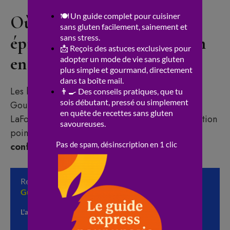
Où trouver les meilleures
épiceries sucrées sans gluten
en France
Les boutiques en ligne spécialisées comme
GourmetSansGene, Calicote, SansAllergene,
LaFourche ou Pleine-Forme proposent une sélection
pointue de
biscuits
,
gâteaux
,
viennoiseries
,
confiserie
et
pâtisserie
sans
gluten
.