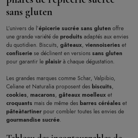
sans gluten
L’univers de l’
épicerie
sucrée
sans
gluten
offre
une grande variété de
produits
adaptés aux envies
du quotidien. Biscuits,
gâteaux
,
viennoiseries
et
confiserie
se déclinent en versions
sans
gluten
pour garantir le
plaisir
à chaque dégustation.
Les grandes marques comme Schar, Valpibio,
Celiane et Naturalia proposent des
biscuits
,
cookies
,
macarons
,
gâteaux
moelleux
et
croquants
mais de même des
barres
céréales
et
pâteàtartiner
pour combler toutes les envies de
gourmandise
sucrée
.
Tableau des incontournables de