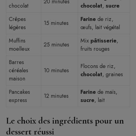
20 minutes
chocolat
chocolat
,
sucre
Crêpes
Farine
de riz,
15 minutes
légères
œufs, lait végétal
Muffins
Mix
pâtisserie
,
25 minutes
moelleux
fruits rouges
Barres
Flocons de riz,
céréales
10 minutes
chocolat
, graines
maison
Pancakes
Farine
de maïs,
12 minutes
express
sucre
, lait
Le choix des ingrédients pour un
dessert réussi