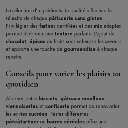
La sélection d’ingrédients de qualité influence la
réussite de chaque
pâtisserie
sans
gluten
.
Privilégier des
farine
s certifiées et des
mix
adaptés
permet d’obtenir une
texture
parfaite. L’ajout de
chocolat
,
épices
ou fruits secs rehausse les saveurs
et apporte une touche de
gourmandise
à chaque
recette.
Conseils pour varier les plaisirs au
quotidien
Alterner entre
biscuits
,
gâteaux
moelleux
,
viennoiseries
et
confiserie
permet de renouveler
les envies
sucrées
. Tester différentes
pâteàtartiner
ou
barres
céréales
offre une