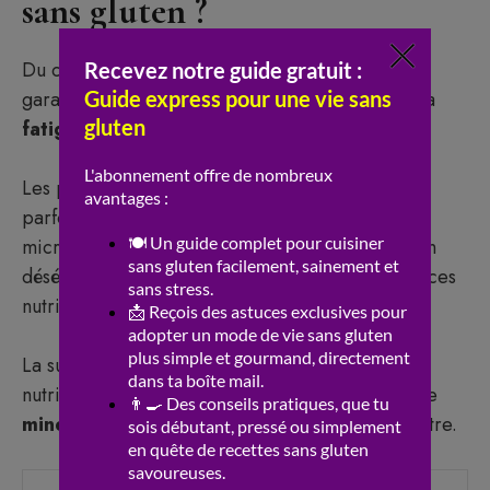
sans gluten ?
Du coup, adopter un
régime sans gluten
ne
garantit pas automatiquement la disparition de la
fatigue
.
Les produits industriels sans gluten contiennent
parfois trop de sucres ou d’amidons, pauvres en
micro-nutriments et vitamines. Cette alimentation
déséquilibrée peut entraîner de nouvelles carences
nutritionnelles et aggraver la fatigue.
La suppression du
gluten
sans ajustement
nutritionnel peut priver l’organisme de fibres, de
minéraux
et de vitamines nécessaires au bien-être.