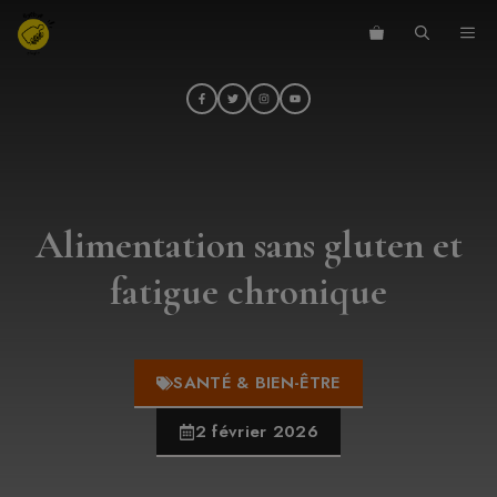
Aller
ME
au
contenu
Alimentation sans gluten et
fatigue chronique
SANTÉ & BIEN-ÊTRE
2 février 2026