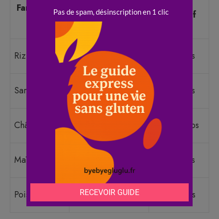
Coût
Farine sans
Usage idéal
indicatif
gluten
(kg)
Base neutre,
Riz blanc
3 à 5 euros
gâteaux légers
Galettes, pains
Sarrasin
5 à 8 euros
rustiques
Pâtisseries riches,
Châtaigne
8 à 12 euros
biscuits
Crêpes, polenta,
Maïs
3 à 6 euros
panures
Socca, falafels,
Pois chiche
4 à 7 euros
pâtes