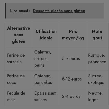
Lire aussi :
Desserts glacés sans gluten
Alternative
Utilisation
Prix
Note
sans
ideale
moyen/kg
gout
gluten
Galettes,
Farine de
Rustique,
crepes,
5-7 euros
sarrasin
prononce
pains
Farine de
Gateaux,
Sucree,
8-12 euros
coco
pancakes
exotique
Fecule de
Epaississant,
Neutre,
2-4 euros
mais
sauces
leger