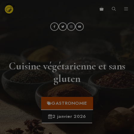
Aller
ME
au
contenu
Cuisine végétarienne et sans
gluten
GASTRONOMIE
2 janvier 2026