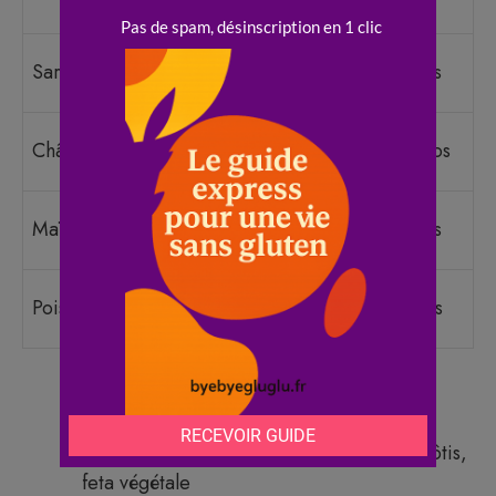
gâteaux légers
Galettes, pains
Sarrasin
5 à 8 euros
rustiques
Pâtisseries riches,
Châtaigne
8 à 12 euros
biscuits
Crêpes, polenta,
Maïs
3 à 6 euros
panures
Socca, falafels,
Pois chiche
4 à 7 euros
pâtes
Gratins de légumes
: patate douce,
courgette, épinards
Salades complètes
: quinoa, légumes rôtis,
feta végétale