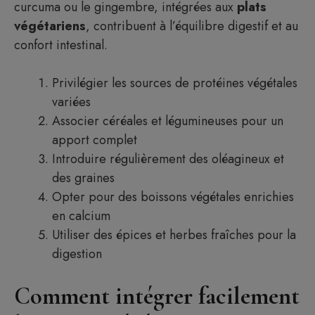
curcuma ou le gingembre, intégrées aux
plats
végétariens
, contribuent à l’équilibre digestif et au
confort intestinal.
Privilégier les sources de protéines végétales
variées
Associer céréales et légumineuses pour un
apport complet
Introduire régulièrement des oléagineux et
des graines
Opter pour des boissons végétales enrichies
en calcium
Utiliser des épices et herbes fraîches pour la
digestion
Article ajouté au panier
Paiement
Comment intégrer facilement
0 Produit -
$
0.00