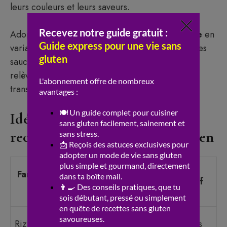
leurs couleurs et leurs saveurs.
Adoptez une
cuisine saine
et
cuisine végétale
en
variant textures, couleurs, et assaisonnements. Les
sauces à base de citron, tahin ou huile d’olive
relèvent les cuisine végétarienne sans gluten et
transforment chaque repas en plaisir.
Idées pour renouveler vos
recettes végétariennes sans gluten
Coût
Farine sans
Usage idéal
indicatif
gluten
(kg)
Base neutre,
Riz blanc
3 à 5 euros