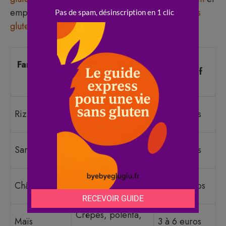
emportez des portions dans votre
lunch box sans
gluten
.
Coût
Farine sans
Usage idéal
indicatif
gluten
(kg)
Base neutre,
Riz blanc
3 à 5 euros
gâteaux légers
Galettes, pains
Sarrasin
5 à 8 euros
rustiques
Pâtisseries riches,
Châtaigne
8 à 12 euros
biscuits
Crêpes, polenta,
Maïs
3 à 6 euros