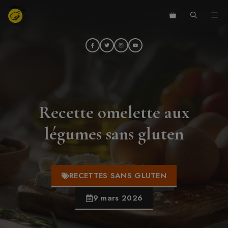
Aller
ME
au
contenu
Recette omelette aux
légumes sans gluten
RECETTES SANS GLUTEN
9 mars 2026