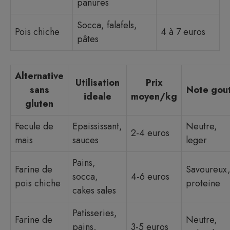
panures
Socca, falafels,
Pois chiche
4 à 7 euros
pâtes
Alternative
Utilisation
Prix
sans
Note gou
ideale
moyen/kg
gluten
Fecule de
Epaississant,
Neutre,
2-4 euros
mais
sauces
leger
Pains,
Farine de
Savoureux
socca,
4-6 euros
pois chiche
proteine
cakes sales
Patisseries,
Farine de
Neutre,
pains,
3-5 euros