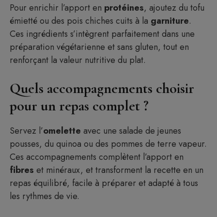
Pour enrichir l’apport en
protéines
, ajoutez du tofu
émietté ou des pois chiches cuits à la
garniture
.
Ces ingrédients s’intègrent parfaitement dans une
préparation végétarienne et sans gluten, tout en
renforçant la valeur nutritive du plat.
Quels accompagnements choisir
pour un repas complet ?
Servez l’
omelette
avec une salade de jeunes
pousses, du quinoa ou des pommes de terre vapeur.
Ces accompagnements complètent l’apport en
fibres
et minéraux, et transforment la recette en un
repas équilibré, facile à préparer et adapté à tous
Article ajouté au panier
les rythmes de vie.
Paiement
0 Produit -
$
0.00