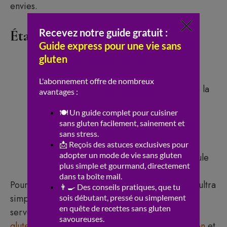
envies.
Étapes clés de la préparation
Chauffer l’huile d’olive dans la poêle
Faire suer les champignons avec le sel
Ajouter l’oignon et le poivron, poursuivre la
cuisson
Incorporer les épinards, herbes, laisser
attendrir
Battre les œufs avec eau et poivre
Mélanger les légumes, verser dans le moule
Pour une
omelette aux légumes sans gluten
ultra
simple, inspirez-vous de la
frittata sans gluten
et
servez-la avec une
salade de pois chiches sans
gluten
. Ajoutez une
vinaigrette maison sans gluten
et