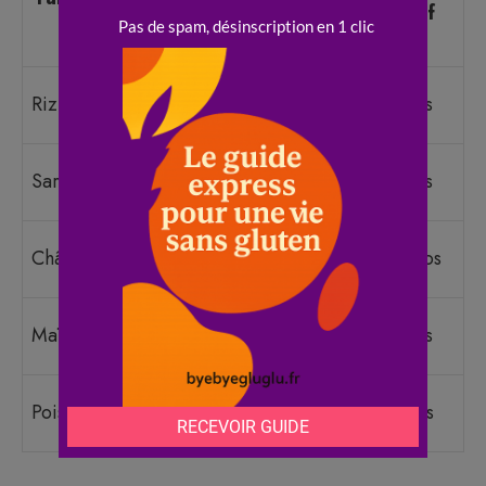
Usage idéal
indicatif
gluten
(kg)
Base neutre,
Riz blanc
3 à 5 euros
gâteaux légers
Galettes, pains
Sarrasin
5 à 8 euros
rustiques
Pâtisseries riches,
Châtaigne
8 à 12 euros
biscuits
Crêpes, polenta,
Maïs
3 à 6 euros
panures
Socca, falafels,
Pois chiche
4 à 7 euros
pâtes