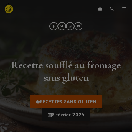
Aller
ME
au
contenu
Recette soufflé au fromage
sans gluten
RECETTES SANS GLUTEN
8 février 2026