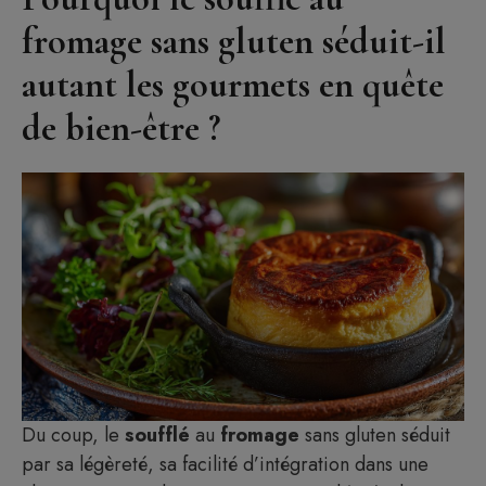
fromage sans gluten séduit-il
autant les gourmets en quête
de bien-être ?
Article ajouté au panier
Du coup, le
soufflé
au
fromage
sans gluten séduit
Paiement
0 Produit -
$
0.00
par sa légèreté, sa facilité d’intégration dans une