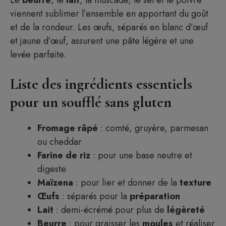
Le
beurre
, le
lait
, la muscade, le sel et le poivre
viennent sublimer l’ensemble en apportant du goût
et de la rondeur. Les œufs, séparés en blanc d’œuf
et jaune d’œuf, assurent une pâte légère et une
levée parfaite.
Liste des ingrédients essentiels
pour un soufflé sans gluten
Fromage râpé
: comté, gruyère, parmesan
ou cheddar
Farine de riz
: pour une base neutre et
digeste
Maïzena
: pour lier et donner de la
texture
Œufs
: séparés pour la
préparation
Lait
: demi-écrémé pour plus de
légèreté
Beurre
: pour graisser les
moules
et réaliser