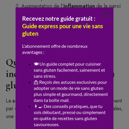
Augmentation de l’
inflammation
de la paroi
intestinale
Modification de la composition du
microbiote
Apparition de
ballonnements
et de
troubles digestifs
Quels sont les signes
indiquant une sensibilité au
gluten ou une intolérance ?
La
sensibilité au gluten
se manifeste fréquemment
par des
ballonnements
, des douleurs abdominales,
une fatigue persistante et des maux de tête.