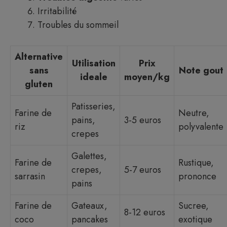
Irritabilité
Troubles du sommeil
Alternative
Utilisation
Prix
sans
Note gout
ideale
moyen/kg
gluten
Patisseries,
Farine de
Neutre,
pains,
3-5 euros
riz
polyvalente
crepes
Galettes,
Farine de
Rustique,
crepes,
5-7 euros
sarrasin
prononce
pains
Farine de
Gateaux,
Sucree,
8-12 euros
coco
pancakes
exotique