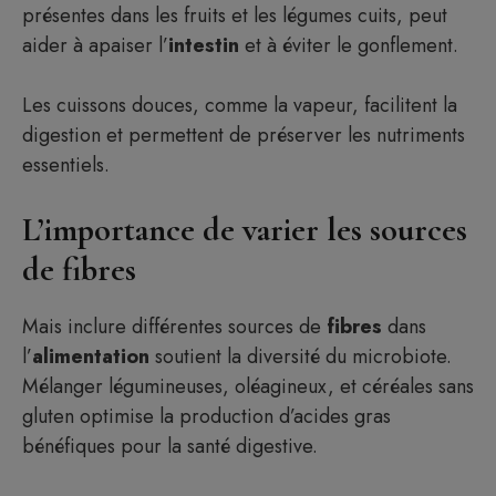
présentes dans les fruits et les légumes cuits, peut
aider à apaiser l’
intestin
et à éviter le gonflement.
Les cuissons douces, comme la vapeur, facilitent la
digestion et permettent de préserver les nutriments
essentiels.
L’importance de varier les sources
de fibres
Mais inclure différentes sources de
fibres
dans
l’
alimentation
soutient la diversité du microbiote.
Mélanger légumineuses, oléagineux, et céréales sans
gluten optimise la production d’acides gras
Article ajouté au panier
bénéfiques pour la santé digestive.
Paiement
0 Produit -
$
0.00