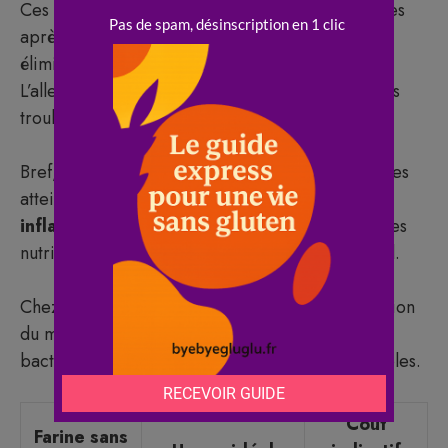
Ces symptômes peuvent durer plusieurs semaines
après l’arrêt du gluten, le temps que l’intestin
élimine totalement les traces de cette protéine.
L’allergie au blé, quant à elle, provoque aussi des
troubles cutanés et respiratoires.
Bref, la
réaction immunitaire
chez les personnes
atteintes de maladie cœliaque entraîne une
inflammation
chronique, limitant l’absorption des
nutriments et favorisant le gonflement abdominal.
Chez les personnes non cœliaques, la perturbation
du microbiote et la diminution de la diversité
bactérienne expliquent l’apparition de ces troubles.
Coût
Farine sans